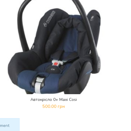
Автокрісло 0+ Maxi Cosi
ДОДАТИ В КОШИК
500.00
грн
mment