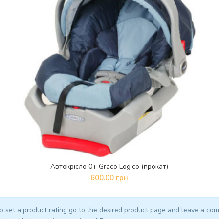
Автокрісло 0+ Graco Logico (прокат)
ДОДАТИ В КОШИК
600.00
грн
o set a product rating go to the desired product page and leave a co