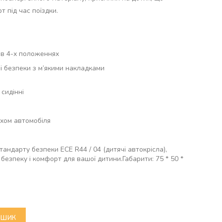
 під час поїздки.
 в 4-х положеннях
ні безпеки з м’якими накладками
 сидінні
ухом автомобіля
андарту безпеки ECE R44 / 04 (дитячі автокрісла),
езпеку і комфорт для вашої дитини.Габарити: 75 * 50 *
ОШИК