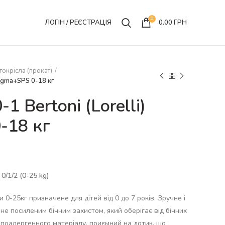
0
ЛОГІН / РЕЄСТРАЦІЯ
0.00
ГРН
токрісла (прокат)
 Sigma+SPS 0-18 кг
1 Bertoni (Lorelli)
-18 кг
0/1/2 (0-25 kg)
 0-25кг призначене для дітей від 0 до 7 років. Зручне і
е посиленим бічним захистом, який оберігає від бічних
гіпоалергенного матеріалу, приємний на дотик, що