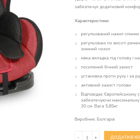
забезпечує додатковий комфорт
Характеристики:
регульований нахил спинки
регульовані по висоті реме
знімний чохол
мяка вкладка під голову і на
посилений бічний захист
установка проти руху і за р
активний захист голови
Відповідає Європейському ст
забезпечуючи максимальну б
30 см. Вага 5,85кг
Виробник: Болгарія
Кількість
ДОДАТИ В К