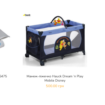
6475
Манеж-ліжечко Hauck Dream ’n Play
За
ДОДАТИ В КОШИК
Mobile Disney
500.00
грн