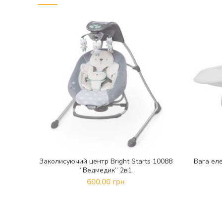
Заколисуючий центр Bright Starts 10088
Вага еле
ДОДАТИ В КОШИК
“Ведмедик” 2в1
600.00
грн