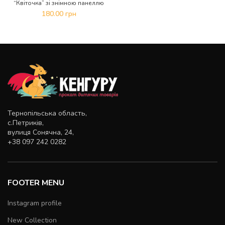
“Квіточка” зі знімною панеллю
180.00
грн
Тернопільська область,
с.Петриків,
вулиця Сонячна, 24,
+38 097 242 0282
FOOTER MENU
Instagram profile
New Collection