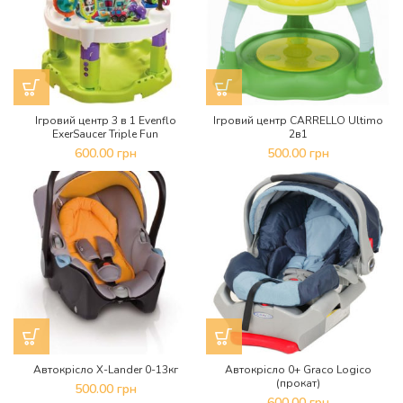
Ігровий центр 3 в 1 Evenflo
Ігровий центр CARRELLO Ultimo
ExerSaucer Triple Fun
2в1
600.00
грн
500.00
грн
Автокрісло X-Lander 0-13кг
Автокрісло 0+ Graco Logico
(прокат)
500.00
грн
600.00
грн