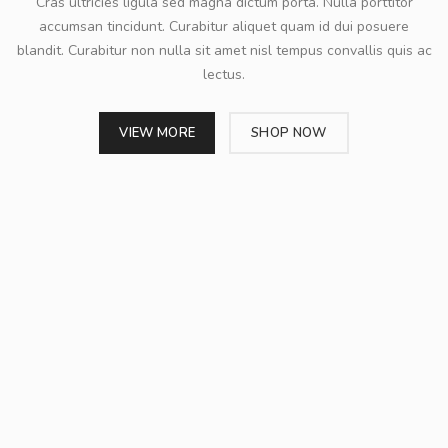
Cras ultricies ligula sed magna dictum porta. Nulla porttitor
accumsan tincidunt. Curabitur aliquet quam id dui posuere
blandit. Curabitur non nulla sit amet nisl tempus convallis quis ac
lectus.
VIEW MORE
SHOP NOW